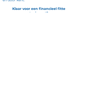
en door kent.
Klaar voor een financieel fitte
toekomst?
Maak een gratis kennismakingsafspraak
Nieuwste artikelen
Pensioen in één keer opnemen: vanaf 2029 mag
het, maar is het ook slim?
Lees meer...
Snellere verhoging AOW-leeftijd van tafel — maar
wat verandert er echt voor jou?
Lees meer...