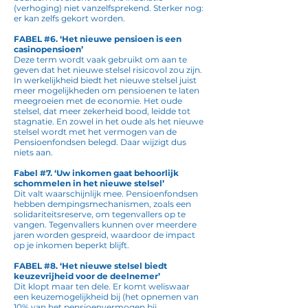
(verhoging) niet vanzelfsprekend. Sterker nog:
er kan zelfs gekort worden.
FABEL #6. ‘Het nieuwe pensioen is een
casinopensioen’
Deze term wordt vaak gebruikt om aan te
geven dat het nieuwe stelsel risicovol zou zijn.
In werkelijkheid biedt het nieuwe stelsel juist
meer mogelijkheden om pensioenen te laten
meegroeien met de economie. Het oude
stelsel, dat meer zekerheid bood, leidde tot
stagnatie. En zowel in het oude als het nieuwe
stelsel wordt met het vermogen van de
Pensioenfondsen belegd. Daar wijzigt dus
niets aan.
Fabel #7. ‘Uw inkomen gaat behoorlijk
schommelen in het nieuwe stelsel’
Dit valt waarschijnlijk mee. Pensioenfondsen
hebben dempingsmechanismen, zoals een
solidariteitsreserve, om tegenvallers op te
vangen. Tegenvallers kunnen over meerdere
jaren worden gespreid, waardoor de impact
op je inkomen beperkt blijft.
FABEL #8. ‘Het nieuwe stelsel biedt
keuzevrijheid voor de deelnemer’
Dit klopt maar ten dele. Er komt weliswaar
een keuzemogelijkheid bij (het opnemen van
10% van het pensioenvermogen bij