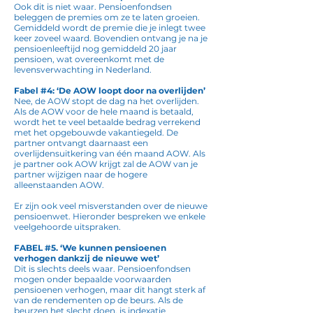
Ook dit is niet waar. Pensioenfondsen
beleggen de premies om ze te laten groeien.
Gemiddeld wordt de premie die je inlegt twee
keer zoveel waard. Bovendien ontvang je na je
pensioenleeftijd nog gemiddeld 20 jaar
pensioen, wat overeenkomt met de
levensverwachting in Nederland.
Fabel #4: ‘De AOW loopt door na overlijden’
Nee, de AOW stopt de dag na het overlijden.
Als de AOW voor de hele maand is betaald,
wordt het te veel betaalde bedrag verrekend
met het opgebouwde vakantiegeld. De
partner ontvangt daarnaast een
overlijdensuitkering van één maand AOW. Als
je partner ook AOW krijgt zal de AOW van je
partner wijzigen naar de hogere
alleenstaanden AOW.
Er zijn ook veel misverstanden over de nieuwe
pensioenwet. Hieronder bespreken we enkele
veelgehoorde uitspraken.
FABEL #5. ‘We kunnen pensioenen
verhogen dankzij de nieuwe wet’
Dit is slechts deels waar. Pensioenfondsen
mogen onder bepaalde voorwaarden
pensioenen verhogen, maar dit hangt sterk af
van de rendementen op de beurs. Als de
beurzen het slecht doen, is indexatie